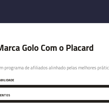
Marca Golo Com o Placard
m programa de afiliados alinhado pelas melhores práti
ABILIDADE
VENTOS