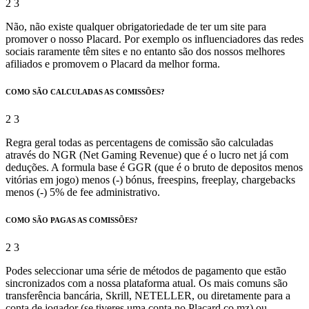
Não, não existe qualquer obrigatoriedade de ter um site para
promover o nosso Placard. Por exemplo os influenciadores das redes
sociais raramente têm sites e no entanto são dos nossos melhores
afiliados e promovem o Placard da melhor forma.
COMO SÃO CALCULADAS AS COMISSÕES?
Regra geral todas as percentagens de comissão são calculadas
através do NGR (Net Gaming Revenue) que é o lucro net já com
deduções. A formula base é GGR (que é o bruto de depositos menos
vitórias em jogo) menos (-) bónus, freespins, freeplay, chargebacks
menos (-) 5% de fee administrativo.
COMO SÃO PAGAS AS COMISSÕES?
Podes seleccionar uma série de métodos de pagamento que estão
sincronizados com a nossa plataforma atual. Os mais comuns são
transferência bancária, Skrill, NETELLER, ou diretamente para a
conta de jogador (se tiveres uma conta no Placard.co.mz) ou